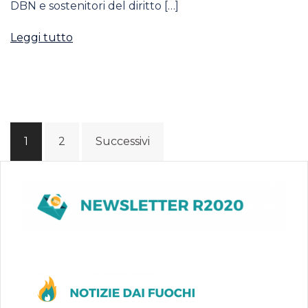
DBN e sostenitori del diritto […]
Leggi tutto
Navigazione
1
2
Successivi
articoli