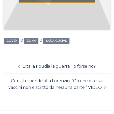
0
0
COVID
DL 44
SARA CUNIAL
Navigazione
L’Italia ripudia la guerra… o forse no?
articolo
Cunial risponde alla Lorenzin: “Ciò che dite sui
vaccini non è scritto da nessuna parte!” VIDEO