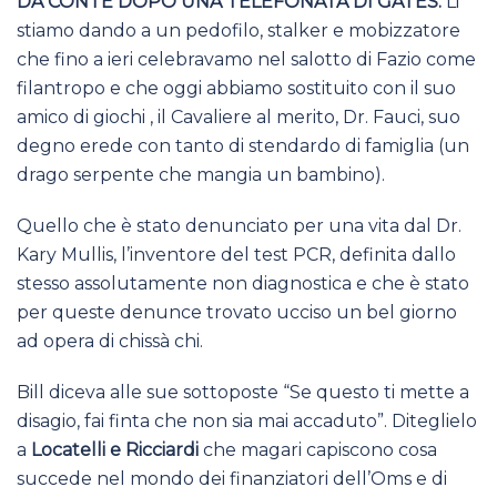
DA CONTE DOPO UNA TELEFONATA DI GATES.
Li
stiamo dando a un pedofilo, stalker e mobizzatore
che fino a ieri celebravamo nel salotto di Fazio come
filantropo e che oggi abbiamo sostituito con il suo
amico di giochi , il Cavaliere al merito, Dr. Fauci, suo
degno erede con tanto di stendardo di famiglia (un
drago serpente che mangia un bambino).
Quello che è stato denunciato per una vita dal Dr.
Kary Mullis, l’inventore del test PCR, definita dallo
stesso assolutamente non diagnostica e che è stato
per queste denunce trovato ucciso un bel giorno
ad opera di chissà chi.
Bill diceva alle sue sottoposte “Se questo ti mette a
disagio, fai finta che non sia mai accaduto”. Diteglielo
a
Locatelli e Ricciardi
che magari capiscono cosa
succede nel mondo dei finanziatori dell’Oms e di