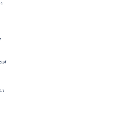
te
o
osì
na