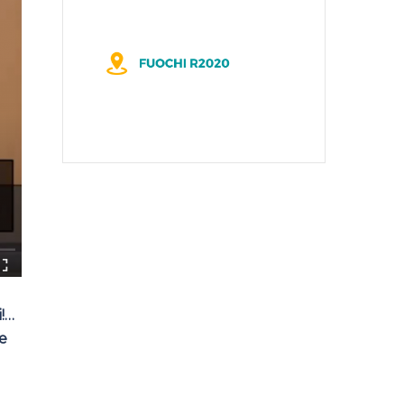
i!…
le