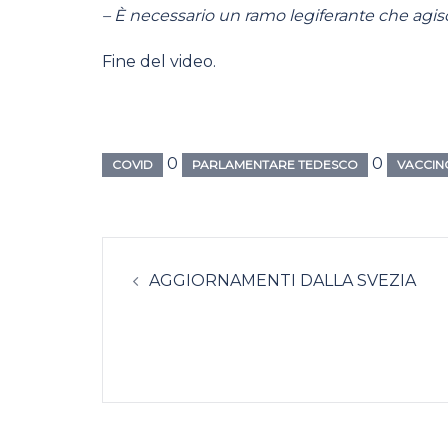
– È necessario un ramo legiferante che agi
Fine del video.
0
0
COVID
PARLAMENTARE TEDESCO
VACCIN
Navigazione
AGGIORNAMENTI DALLA SVEZIA
articolo