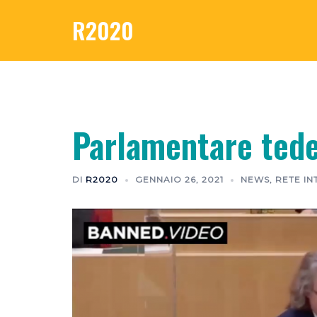
Vai
R2020
al
contenuto
Parlamentare tedes
DI
R2020
GENNAIO 26, 2021
NEWS
,
RETE I