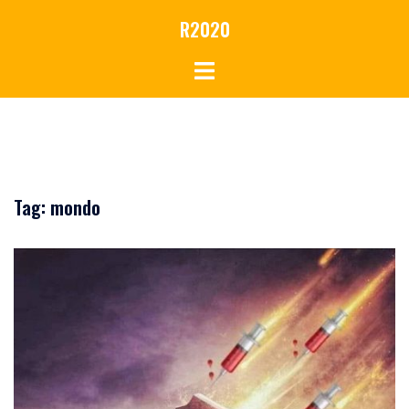
Vai
R2020
al
contenuto
Tag:
mondo