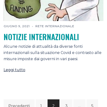
GIUGNO 9, 2021
RETE INTERNAZIONALE
NOTIZIE INTERNAZIONALI
Alcune notizie di attualità da diverse fonti
internazionali sulla situazione Covid e contrasto alle
misure imposte dai governi in vari paesi.
Leggi tutto
Navigazione
Precedenti
1
2
3
…
5