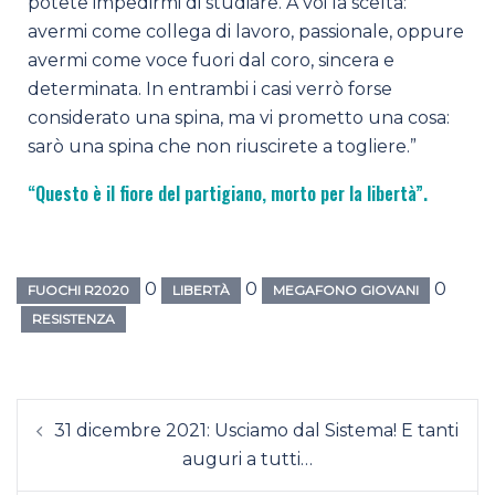
potete impedirmi di studiare. A voi la scelta:
avermi come collega di lavoro, passionale, oppure
avermi come voce fuori dal coro, sincera e
determinata. In entrambi i casi verrò forse
considerato una spina, ma vi prometto una cosa:
sarò una spina che non riuscirete a togliere.”
“Questo è il fiore del partigiano, morto per la libertà”.
0
0
0
FUOCHI R2020
LIBERTÀ
MEGAFONO GIOVANI
RESISTENZA
31 dicembre 2021: Usciamo dal Sistema! E tanti
auguri a tutti…