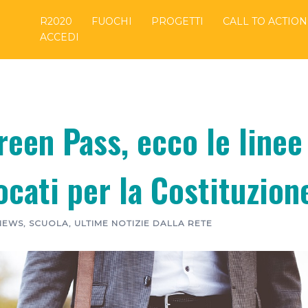
R2020
FUOCHI
PROGETTI
CALL TO ACTION
ACCEDI
reen Pass, ecco le linee
ocati per la Costituzion
NEWS
,
SCUOLA
,
ULTIME NOTIZIE DALLA RETE