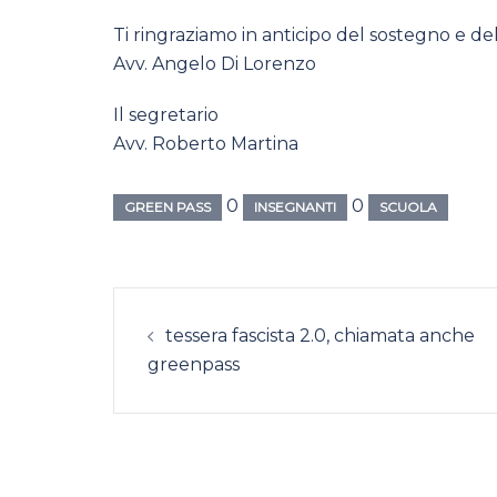
Ti ringraziamo in anticipo del sostegno e dell
Avv. Angelo Di Lorenzo
Il segretario
Avv. Roberto Martina
0
0
GREEN PASS
INSEGNANTI
SCUOLA
Navigazione
tessera fascista 2.0, chiamata anche
articolo
greenpass