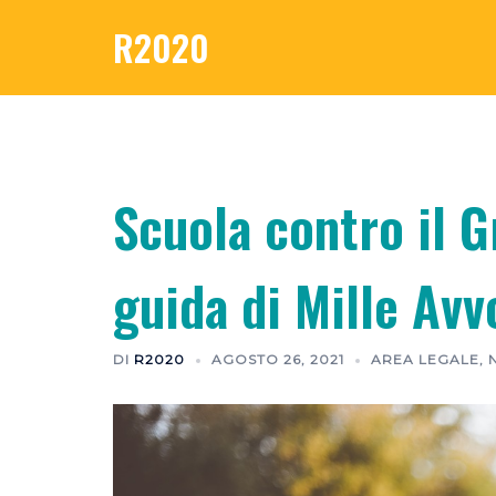
Vai
R2020
al
contenuto
Scuola contro il G
guida di Mille Avv
DI
R2020
AGOSTO 26, 2021
AREA LEGALE
,