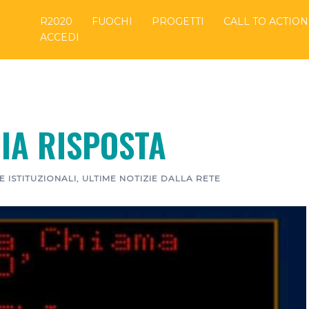
R2020
FUOCHI
PROGETTI
CALL TO ACTION
ACCEDI
MIA RISPOSTA
E ISTITUZIONALI
,
ULTIME NOTIZIE DALLA RETE