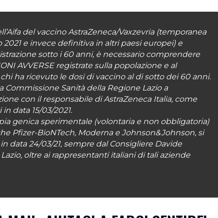
ll’Aifa del vaccino AstraZeneca/Vaxzevria (temporanea
021 e invece definitiva in altri paesi europei) e
nistrazione sotto i 60 anni, è necessario comprendere
AZIONI AVVERSE registrate sulla popolazione e al
hi ha ricevuto le dosi di vaccino al di sotto dei 60 anni.
lla Commissione Sanità della Regione Lazio a
ione con il responsabile di AstraZeneca Italia, come
i in data 15/03/2021.
rapia genica sperimentale (volontaria e non obbligatoria)
nche Pfizer-BioNTech, Moderna e Johnson&Johnson, si
e in data 24/03/21, sempre dal Consigliere Davide
Lazio, oltre ai rappresentanti italiani di tali aziende