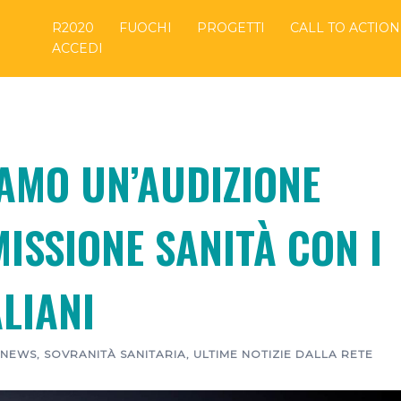
R2020
FUOCHI
PROGETTI
CALL TO ACTION
ACCEDI
IAMO UN’AUDIZIONE
ISSIONE SANITÀ CON I
LIANI
NEWS
,
SOVRANITÀ SANITARIA
,
ULTIME NOTIZIE DALLA RETE