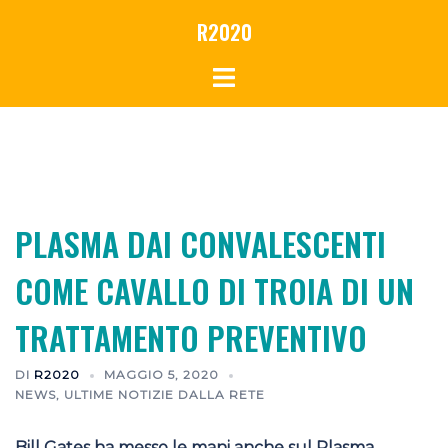
Vai
R2020
al
contenuto
PLASMA DAI CONVALESCENTI
COME CAVALLO DI TROIA DI UN
TRATTAMENTO PREVENTIVO
DI
R2020
MAGGIO 5, 2020
NEWS
,
ULTIME NOTIZIE DALLA RETE
Bill Gates ha messo le mani anche sul Plasma