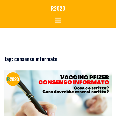
Vai
R2020
al
contenuto
Tag:
consenso informato