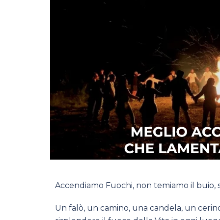
Accendiamo Fuochi, non temiamo il buio, sc
Un falò, un camino, una candela, un cerino