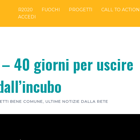
R2020
FUOCHI
PROGETTI
CALL TO ACTION
ACCEDI
 40 giorni per uscire
dall’incubo
ETTI BENE COMUNE
,
ULTIME NOTIZIE DALLA RETE