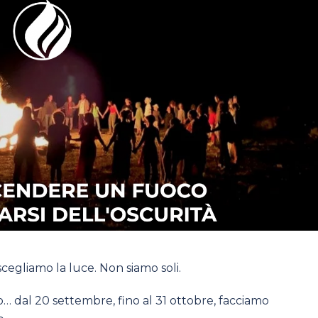
egliamo la luce. Non siamo soli.
… dal 20 settembre, fino al 31 ottobre, facciamo