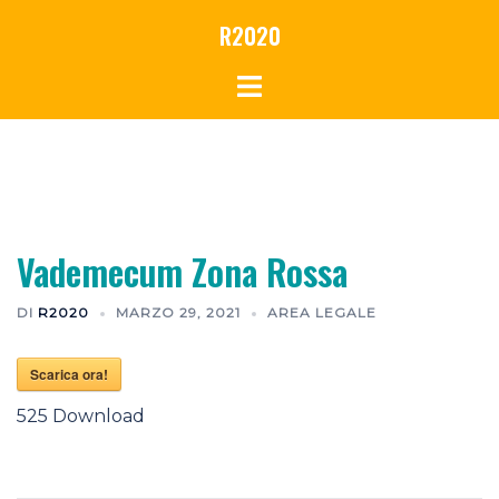
Vai
R2020
al
contenuto
Vademecum Zona Rossa
DI
R2020
MARZO 29, 2021
AREA LEGALE
Scarica ora!
525
Download