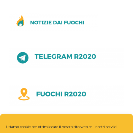
Usiamo cookie per ottimizzare il nostro sito web ed i nostri servizi.