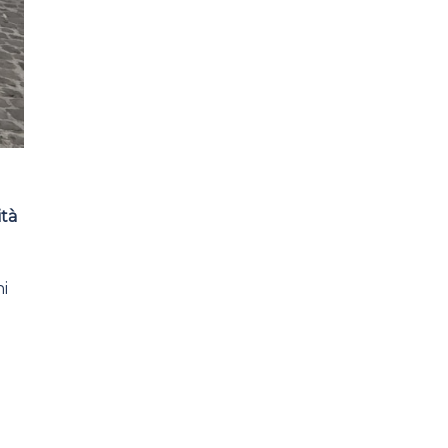
ità
i