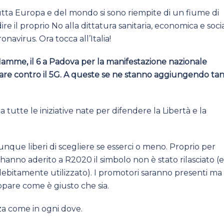
tutta Europa e del mondo si sono riempite di un fiume di
e il proprio No alla dittatura sanitaria, economica e soci
navirus. Ora tocca all’Italia!
Mamme, il 6 a Padova per la manifestazione nazionale
tare contro il 5G. A queste se ne stanno aggiungendo ta
 tutte le iniziative nate per difendere la Libertà e la
munque liberi di scegliere se esserci o meno. Proprio per
 hanno aderito a R2020 il simbolo non è stato rilasciato (e
ebitamente utilizzato). I promotori saranno presenti ma 
appare come è giusto che sia.
zza come in ogni dove.