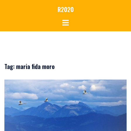
Vai
R2020
al
contenuto
Tag:
maria fida moro