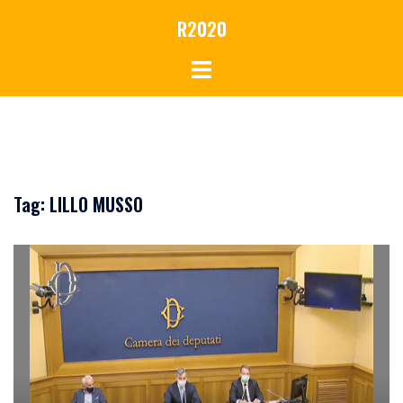
Vai
R2020
al
contenuto
Tag:
LILLO MUSSO