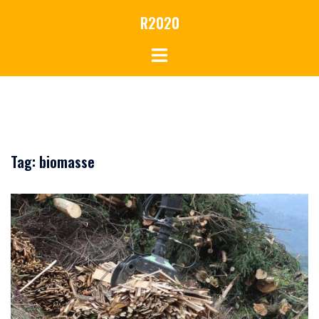
Vai
R2020
al
contenuto
Tag:
biomasse