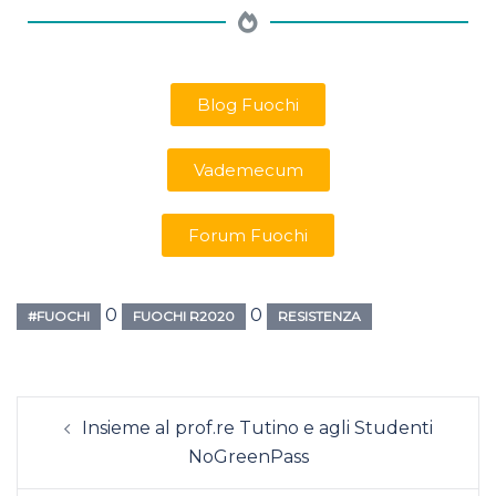
Blog Fuochi
Vademecum
Forum Fuochi
0
0
#FUOCHI
FUOCHI R2020
RESISTENZA
Insieme al prof.re Tutino e agli Studenti
NoGreenPass