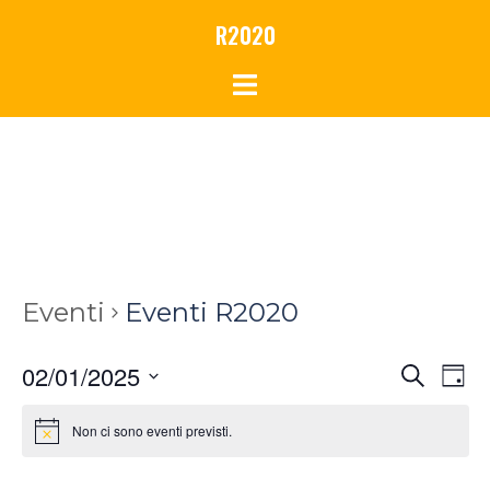
Vai
R2020
al
contenuto
Eventi
Eventi R2020
Eventi
Eve
02/01/2025
CERCA
GIO
Vist
Ricerca
Seleziona
Nav
e
Non ci sono eventi previsti.
la
viste
data.