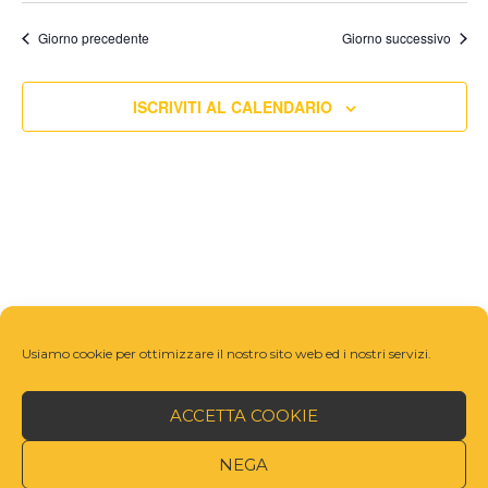
Navigazi
Giorno precedente
Giorno successivo
ISCRIVITI AL CALENDARIO
Usiamo cookie per ottimizzare il nostro sito web ed i nostri servizi.
ACCETTA COOKIE
NEGA