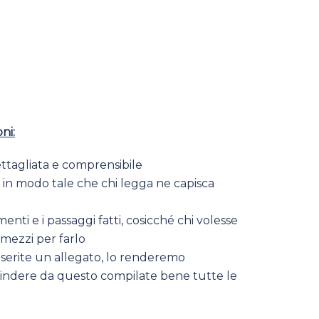
ni:
ettagliata e comprensibile
o in modo tale che chi legga ne capisca
enti e i passaggi fatti, cosicché chi volesse
i mezzi per farlo
nserite un allegato, lo renderemo
scindere da questo compilate bene tutte le