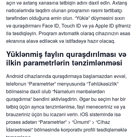
açın və axtarış xanasına tətbiqin adını daxil edin. Axtarış
nəticələrində təqdim olunan proqramın rəsmi tərtibatçı
tərəfindən olduğuna əmin olun. “Yüklə” düyməsini sıxın
və quraşdırmanı Face ID, Touch ID və ya Apple ID şifrəniz
ilə təsdiqləyin. Proqram avtomatik olaraq cihazınızın əsas
ekranına əlavə ediləcək və istifadəyə hazır olacaq.
Yüklənmiş faylın quraşdırılması və
ilkin parametrlərin tənzimlənməsi
Android cihazlarında quraşdırmaya başlamazdan əvvəl,
telefonun “Parametrlər” menyusunda “Təhlükəsizlik”
bölməsinə daxil olub “Naməlum mənbələrdən
quraşdırma” bəndini aktivləşdirin. Əgər bu seçim hər bir
tətbiq üçün ayrıca tənzimlənirsə, fayl meneceriniz və ya
brauzeriniz üçün bu icazəni verin. iOS sistemində isə
proses adətən “Parametrlər” > “Ümumi” > “Cihaz
İdarəetməsi” bölməsində korporativ profili təsdiqləməklə