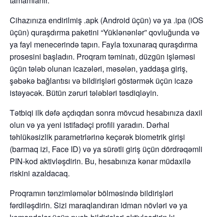
tamamlanır.
Cihazınıza endirilmiş .apk (Android üçün) və ya .ipa (iOS
üçün) quraşdırma paketini “Yüklənənlər” qovluğunda və
ya fayl menecerində tapın. Fayla toxunaraq quraşdırma
prosesini başladın. Proqram təminatı, düzgün işləməsi
üçün tələb olunan icazələri, məsələn, yaddaşa giriş,
şəbəkə bağlantısı və bildirişləri göstərmək üçün icazə
istəyəcək. Bütün zəruri tələbləri təsdiqləyin.
Tətbiqi ilk dəfə açdıqdan sonra mövcud hesabınıza daxil
olun və ya yeni istifadəçi profili yaradın. Dərhal
təhlükəsizlik parametrlərinə keçərək biometrik girişi
(barmaq izi, Face ID) və ya sürətli giriş üçün dördrəqəmli
PIN-kod aktivləşdirin. Bu, hesabınıza kənar müdaxilə
riskini azaldacaq.
Proqramın tənzimləmələr bölməsində bildirişləri
fərdiləşdirin. Sizi maraqlandıran idman növləri və ya