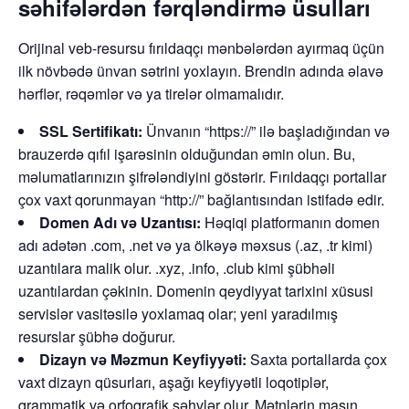
səhifələrdən fərqləndirmə üsulları
Orijinal veb-resursu fırıldaqçı mənbələrdən ayırmaq üçün
ilk növbədə ünvan sətrini yoxlayın. Brendin adında əlavə
hərflər, rəqəmlər və ya tirelər olmamalıdır.
SSL Sertifikatı:
Ünvanın “https://” ilə başladığından və
brauzerdə qıfıl işarəsinin olduğundan əmin olun. Bu,
məlumatlarınızın şifrələndiyini göstərir. Fırıldaqçı portallar
çox vaxt qorunmayan “http://” bağlantısından istifadə edir.
Domen Adı və Uzantısı:
Həqiqi platformanın domen
adı adətən .com, .net və ya ölkəyə məxsus (.az, .tr kimi)
uzantılara malik olur. .xyz, .info, .club kimi şübhəli
uzantılardan çəkinin. Domenin qeydiyyat tarixini xüsusi
servislər vasitəsilə yoxlamaq olar; yeni yaradılmış
resurslar şübhə doğurur.
Dizayn və Məzmun Keyfiyyəti:
Saxta portallarda çox
vaxt dizayn qüsurları, aşağı keyfiyyətli loqotiplər,
qrammatik və orfoqrafik səhvlər olur. Mətnlərin maşın