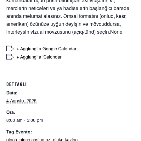
komandalar üçün push-bildirişləri aktivləşdirin ki,
mərclərin nəticələri və ya hadisələrin başlanğıcı barədə
anında məlumat alasınız. Əmsal formatını (onluq, kəsr,
amerikan) özünüzə uyğun dəyişin və mövcuddursa,
interfeysin vizual mövzusunu (açıq/tünd) seçin.None
+ Aggiungi a Google Calendar
+ Aggiungi a iCalendar
DETTAGLI
Data:
4 Agosto, 2025
Ora:
8:00 am - 5:00 pm
Tag Evento:
pinco
,
pinco casino az
,
pinko kazino